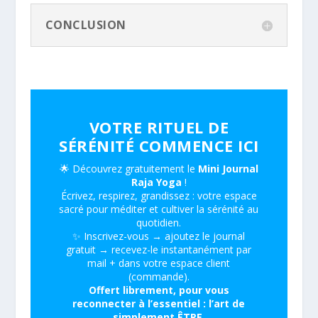
CONCLUSION
VOTRE RITUEL DE
SÉRÉNITÉ COMMENCE ICI
🌟 Découvrez gratuitement le
Mini Journal
Raja Yoga
!
Écrivez, respirez, grandissez : votre espace
sacré pour méditer et cultiver la sérénité au
quotidien.
✨ Inscrivez-vous → ajoutez le journal
gratuit → recevez-le instantanément par
mail + dans votre espace client
(commande).
Offert librement, pour vous
reconnecter à l’essentiel : l’art de
simplement ÊTRE.