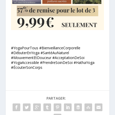
#YogaPourTous #BienveillanceCorporelle
#DébuterEnYoga #SantéAuNaturel
#MouvementEtDouceur #AcceptationDeSoi
#YogaAccessible #PrendreSoinDeSoi #HathaYoga
#ÉcouterSonCorps
PARTAGER: