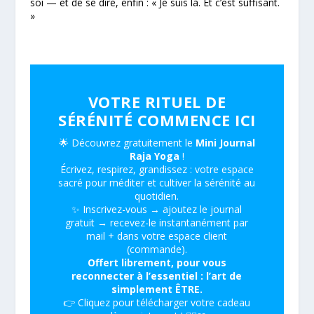
soi — et de se dire, enfin : « Je suis là. Et c’est suffisant.
»
VOTRE RITUEL DE
SÉRÉNITÉ COMMENCE ICI
🌟 Découvrez gratuitement le
Mini Journal
Raja Yoga
!
Écrivez, respirez, grandissez : votre espace
sacré pour méditer et cultiver la sérénité au
quotidien.
✨ Inscrivez-vous → ajoutez le journal
gratuit → recevez-le instantanément par
mail + dans votre espace client
(commande).
Offert librement, pour vous
reconnecter à l’essentiel : l’art de
simplement ÊTRE.
👉 Cliquez pour télécharger votre cadeau