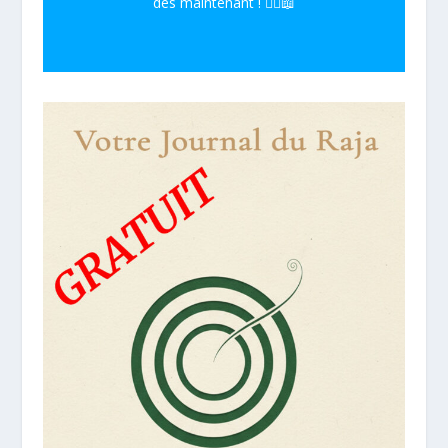
dès maintenant ! 🧘‍♀️📖